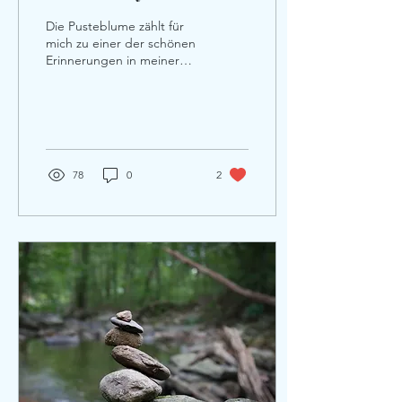
Die Pusteblume zählt für
mich zu einer der schönen
Erinnerungen in meiner
Kindheit. IIch pflückte,
pustete und orakelte
gerne im frühen...
78
0
2