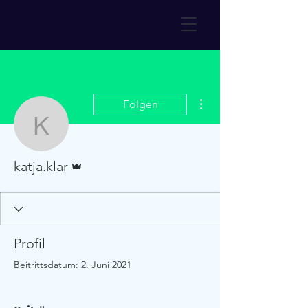
Weitere Optionen
Folgen
katja.klar
Administrator
katja.klar
Profil
Beitrittsdatum: 2. Juni 2021