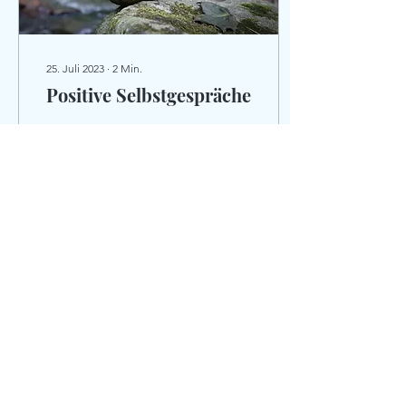
25. Juli 2023
∙
2
Min.
Positive Selbstgespräche
Wer kennt sie nicht die
vernichtenden
Selbstgespräche, wenn wir
einen Fehler gemacht
haben, oder die
gewünschte Leistung nicht
erbracht...
75
0
2
Mehr laden