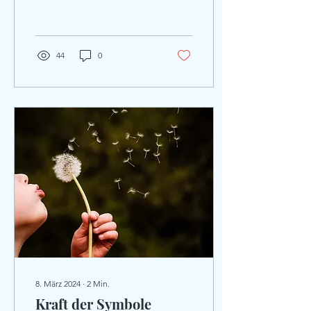
Dinge auch einmal anders
sehen…...
44
0
8. März 2024
∙
2
Min.
Kraft der Symbole